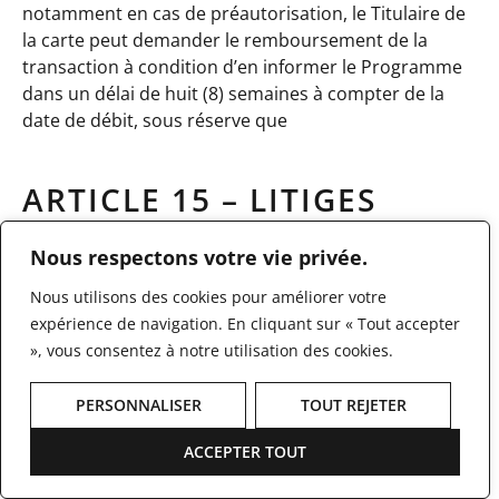
notamment en cas de préautorisation, le Titulaire de
la carte peut demander le remboursement de la
transaction à condition d’en informer le Programme
dans un délai de huit (8) semaines à compter de la
date de débit, sous réserve que
ARTICLE 15 – LITIGES
RELATIFS AUX PAIEMENTS
Nous respectons votre vie privée.
Lorsqu’une opération de paiement a été autorisée
Nous utilisons des cookies pour améliorer votre
par le Titulaire de la carte mais que celui-ci conteste
expérience de navigation. En cliquant sur « Tout accepter
l’exécution de l’opération ou la conformité des biens
», vous consentez à notre utilisation des cookies.
ou services fournis par un commerçant, le litige doit
être réglé en priorité directement avec le
PERSONNALISER
TOUT REJETER
commerçant concerné.
ACCEPTER TOUT
Le Programme n’est pas responsable de la qualité, de
la conformité, de la sécurité ou de la légalité des biens